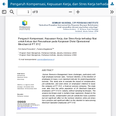
Pengaruh Kompensasi, Kepuasan Kerja, dan Stres Kerja terhadap Niat untuk Keluar dari Perusahaan pada Karyawan Divisi Operasional Merchant di PT XYZ